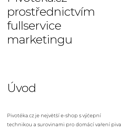
ban
prostřednictvím
We
fullservice
RTB
marketingu
RTB
Ad
Cr
DV
Úvod
RT
Te
Es
Pivotéka.cz je největší e-shop s výčepní
O n
technikou a surovinami pro domácí vaření piva