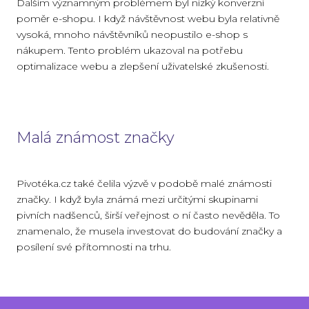
Dalším významným problémem byl nízký konverzní
poměr e-shopu. I když návštěvnost webu byla relativně
vysoká, mnoho návštěvníků neopustilo e-shop s
nákupem. Tento problém ukazoval na potřebu
optimalizace webu a zlepšení uživatelské zkušenosti.
Malá známost značky
Pivotéka.cz také čelila výzvě v podobě malé známosti
značky. I když byla známá mezi určitými skupinami
pivních nadšenců, širší veřejnost o ní často nevěděla. To
znamenalo, že musela investovat do budování značky a
posílení své přítomnosti na trhu.