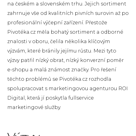
na českém a slovenském trhu. Jejich sortiment
Ref
zahrnuje vše od kvalitních pivních surovin až po
Kon
profesionální výčepní zařízení. Přestože
Pivotéka.cz měla bohatý sortiment a odborné
C
znalosti v oboru, čelila několika klíčovým
výzvám, které bránily jejímu růstu. Mezi tyto
výzvy patřil nízký obrat, nízký konverzní poměr
e-shopu a malá známost značky. Pro řešení
těchto problémů se Pivotéka.cz rozhodla
spolupracovat s marketingovou agenturou ROI
Digital, která jí poskytla fullservice
marketingové služby.