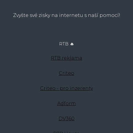
Zvyšte své zisky na internetu s naší pomocí!
RTB 🔥
RTB reklama
Criteo
Criteo - pro inzerenty
Adform
DV360